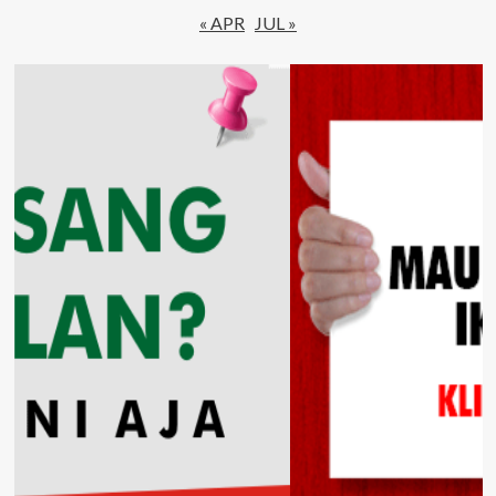
« APR
JUL »