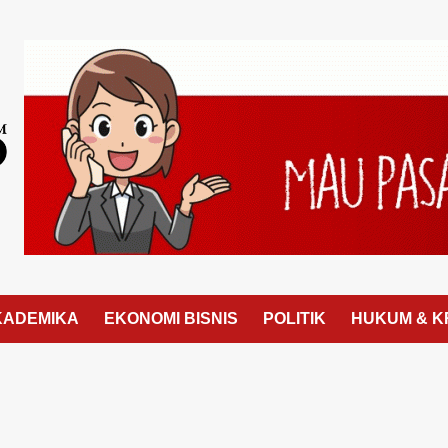
KADEMIKA
EKONOMI BISNIS
POLITIK
HUKUM & K