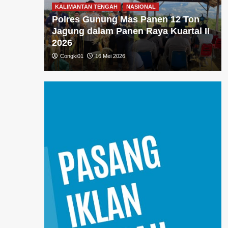
KALIMANTAN TENGAH
NASIONAL
IMINAL
Polres Gunung Mas Panen 12 Ton
iri
Jagung dalam Panen Raya Kuartal II
2026
Congki01
16 Mei 2026