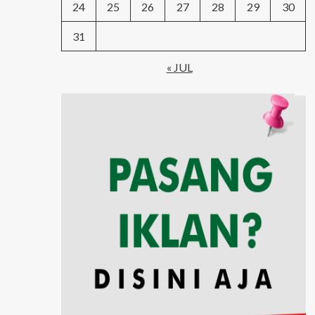
24
25
26
27
28
29
30
31
« JUL