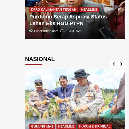
DPRD KALIMANTAN TENGAH
HEADLINE
Purdiono Serap Aspirasi Status
Lahan Eks HGU PTPN
dan
FaceBorneo.com
29 Juli 2026
NASIONAL
GUNUNG MAS
HEADLINE
HUKUM & KRIMINAL