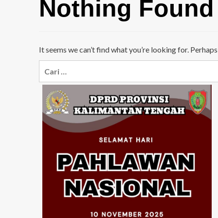
Nothing Found
It seems we can’t find what you’re looking for. Perhaps
Cari
untuk: