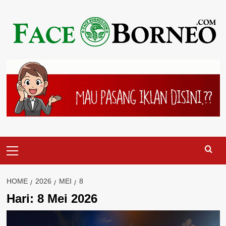
Skip
to
content
Primary
Menu
HOME
2026
MEI
8
Hari:
8 Mei 2026