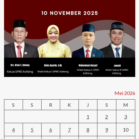
Mei 2026
S
S
R
K
J
S
M
1
2
3
4
5
6
7
8
9
10