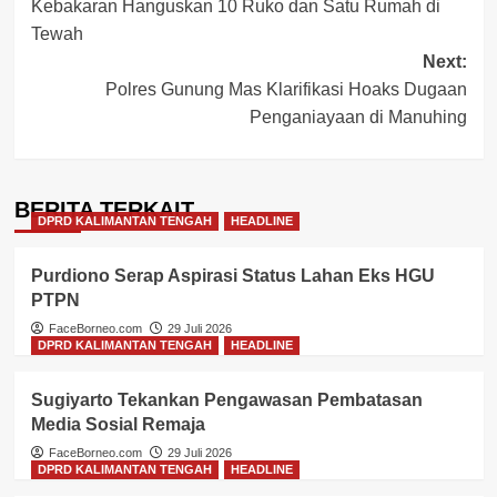
Kebakaran Hanguskan 10 Ruko dan Satu Rumah di
navigation
Tewah
Next:
Polres Gunung Mas Klarifikasi Hoaks Dugaan
Penganiayaan di Manuhing
BERITA TERKAIT
DPRD KALIMANTAN TENGAH
HEADLINE
Purdiono Serap Aspirasi Status Lahan Eks HGU
PTPN
FaceBorneo.com
29 Juli 2026
DPRD KALIMANTAN TENGAH
HEADLINE
Sugiyarto Tekankan Pengawasan Pembatasan
Media Sosial Remaja
FaceBorneo.com
29 Juli 2026
DPRD KALIMANTAN TENGAH
HEADLINE