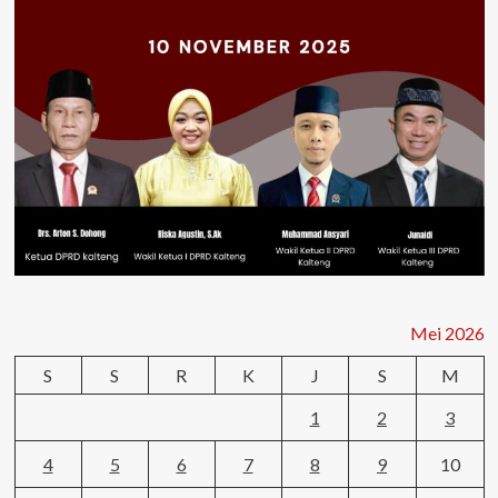
Mei 2026
S
S
R
K
J
S
M
1
2
3
4
5
6
7
8
9
10