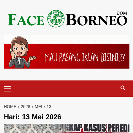
Skip
to
content
Primary
Menu
HOME
2026
MEI
13
Hari:
13 Mei 2026