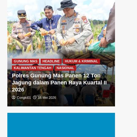
GUNUNG MAS
HEADLINE
HUKUM & KRIMINAL
GUNUNG
KALIMANTAN TENGAH
NASIONAL
KALIMA
Polres Gunung Mas Panen 12 Ton
Polre
Jagung dalam Panen Raya Kuartal II
Gizi 
2026
Dukun
Congki01
16 Mei 2026
Congki0