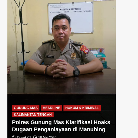
GUNUNG
KALIMA
h
Polre
Jagung
2026
Congki0
GUNUNG MAS
HEADLINE
HUKUM & KRIMINAL
KALIMANTAN TENGAH
Polres Gunung Mas Klarifikasi Hoaks
Dugaan Penganiayaan di Manuhing
Congki01
18 Mei 2026