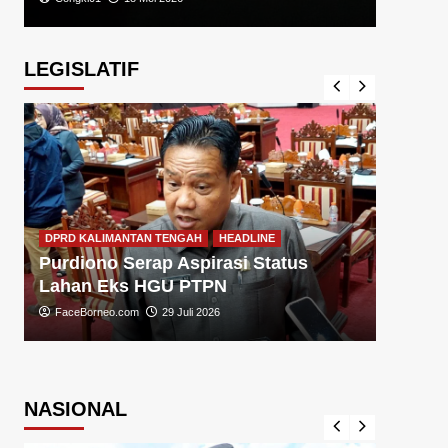
LEGISLATIF
DPRD KA
DPRD KALIMANTAN TENGAH
HEADLINE
Sugiy
Purdiono Serap Aspirasi Status
Pemba
Lahan Eks HGU PTPN
FaceBo
FaceBorneo.com
29 Juli 2026
NASIONAL