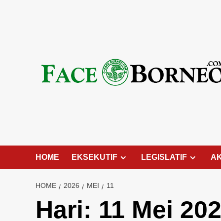
Skip
to
content
HOME
EKSEKUTIF
LEGISLATIF
A
HOME
2026
MEI
11
Hari:
11 Mei 20