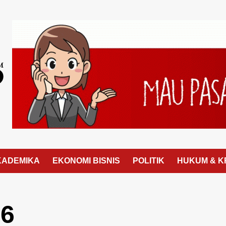
KADEMIKA
EKONOMI BISNIS
POLITIK
HUKUM & K
26