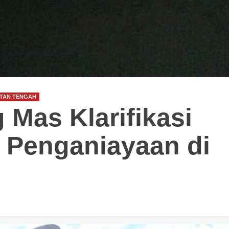
GUNUNG MAS
HEADLINE
HUKUM & KRIMINAL
KALIMANTAN TENGAH
Polres Gunung Mas Amankan Ibada
Kenaikan Yesus Kristus di Sembilan
Kecamatan
TAN TENGAH
Mas Klarifikasi
Congki01
14 Mei 2026
 Penganiayaan di