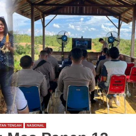
GUNUNG MAS
HEADLINE
HUKUM & KRIMINAL
KALIMANTAN TENGAH
NASIONAL
Wakapolres Gunung Mas Hadiri
Upacara Hardiknas 2026
Congki01
4 Mei 2026
TAN TENGAH
NASIONAL