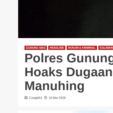
GUNUNG MAS
HEADLINE
HUKUM & KRIMINAL
KALIMAN
Polres Gunung 
Hoaks Dugaan
Manuhing
Congki01
18 Mei 2026