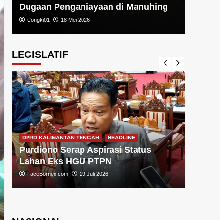
Dugaan Penganiayaan di Manuhing
Congki01
18 Mei 2026
LEGISLATIF
DPRD KA
DPRD KALIMANTAN TENGAH
HEADLINE
Sugiy
Purdiono Serap Aspirasi Status
Pemba
Lahan Eks HGU PTPN
FaceBo
FaceBorneo.com
29 Juli 2026