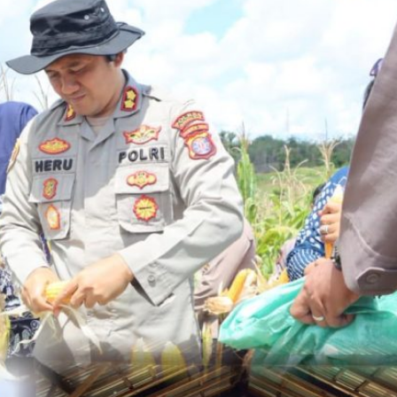
DPRD KALIMANTAN TENGAH
HEADLINE
Faridawaty Serap Aspirasi
Pemberdayaan Perempuan dan
Infrastruktur
FaceBorneo.com
28 Juli 2026