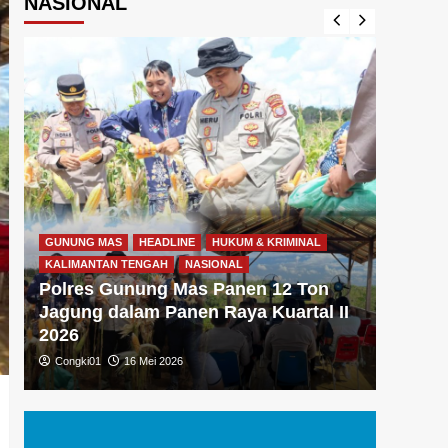
NASIONAL
GUNUNG MAS
HEADLINE
HUKUM & KRIMINAL
GUNUNG
KALIMANTAN TENGAH
NASIONAL
KALIMA
Polres Gunung Mas Panen 12 Ton
Polre
Jagung dalam Panen Raya Kuartal II
Gizi 
2026
Dukun
Congki01
16 Mei 2026
Congki0