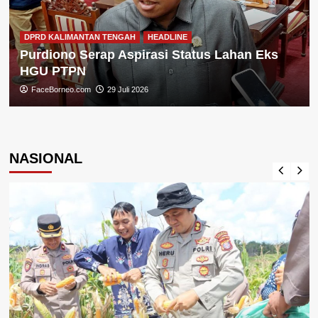
DPRD KALIMANTAN TENGAH
HEADLINE
Purdiono Serap Aspirasi Status Lahan Eks
HGU PTPN
FaceBorneo.com
29 Juli 2026
NASIONAL