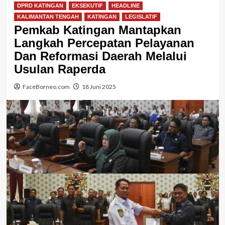
DPRD KATINGAN
EKSEKUTIF
HEADLINE
KALIMANTAN TENGAH
KATINGAN
LEGISLATIF
Pemkab Katingan Mantapkan
Langkah Percepatan Pelayanan
Dan Reformasi Daerah Melalui
Usulan Raperda
FaceBorneo.com
18 Juni 2025