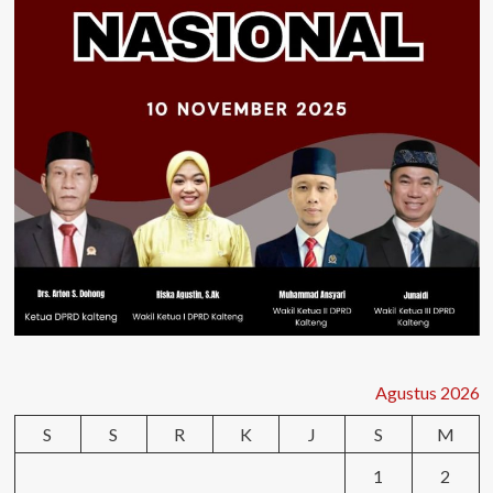
Agustus 2026
S
S
R
K
J
S
M
1
2