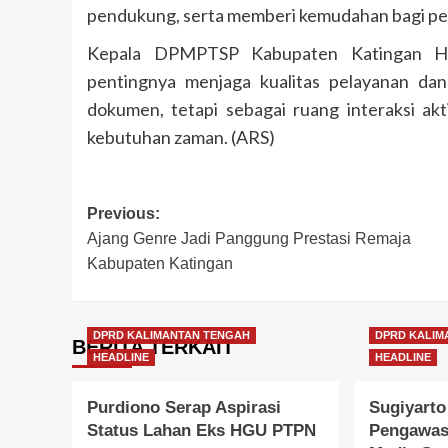
pendukung, serta memberi kemudahan bagi pela
Kepala DPMPTSP Kabupaten Katingan Ha
pentingnya menjaga kualitas pelayanan d
dokumen, tetapi sebagai ruang interaksi a
kebutuhan zaman. (ARS)
Post
Previous:
Ajang Genre Jadi Panggung Prestasi Remaja
navigation
Kabupaten Katingan
DPRD KALIMANTAN TENGAH
DPRD KALIM
BERITA TERKAIT
HEADLINE
HEADLINE
Purdiono Serap Aspirasi
Sugiyarto
Status Lahan Eks HGU PTPN
Pengawas