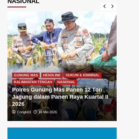
NASIONAL
GUNUNG MAS
HEADLINE
HUKUM & KRIMINAL
GUNUNG
KALIMANTAN TENGAH
NASIONAL
KALIMA
Polres Gunung Mas Panen 12 Ton
Polre
Jagung dalam Panen Raya Kuartal II
Gizi 
2026
Dukun
Congki01
16 Mei 2026
Congki0