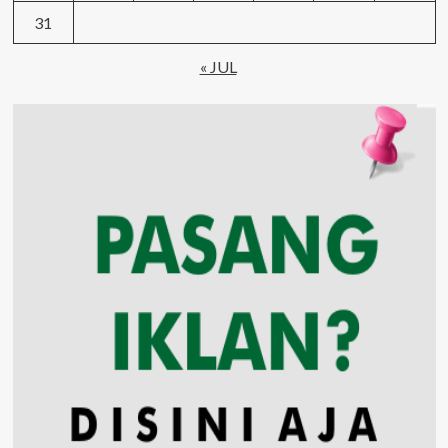
31
« JUL