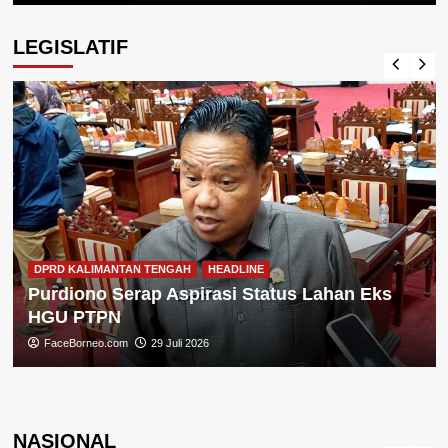
LEGISLATIF
DPRD KALIMANTAN TENGAH
HEADLINE
Purdiono Serap Aspirasi Status Lahan Eks
HGU PTPN
FaceBorneo.com
29 Juli 2026
NASIONAL