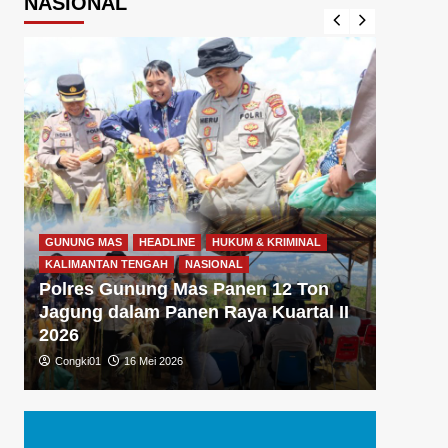
NASIONAL
GUNUNG MAS
HEADLINE
HUKUM & KRIMINAL
GUNUNG
KALIMANTAN TENGAH
NASIONAL
KALIMA
Polres Gunung Mas Panen 12 Ton
Polre
Jagung dalam Panen Raya Kuartal II
Gizi 
2026
Dukun
Congki01
16 Mei 2026
Congki0