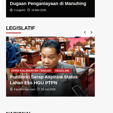
Dugaan Penganiayaan di Manuhing
Congki01
18 Mei 2026
LEGISLATIF
DPRD KA
DPRD KALIMANTAN TENGAH
HEADLINE
Sugiy
Purdiono Serap Aspirasi Status
Pemba
Lahan Eks HGU PTPN
FaceBo
FaceBorneo.com
29 Juli 2026