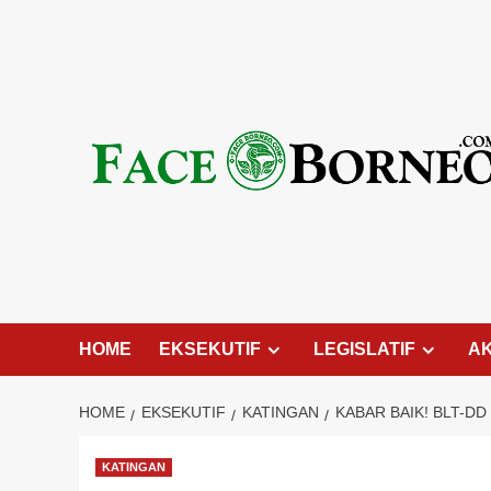
Skip
to
content
HOME
EKSEKUTIF
LEGISLATIF
A
HOME
EKSEKUTIF
KATINGAN
KABAR BAIK! BLT-D
KATINGAN