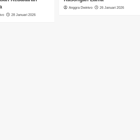
a
Anggra Dwinivo
26 Januari 2026
ivo
28 Januari 2026
DPRD KALIMANTAN TENGAH
HEADLINE
Faridawaty Serap Aspirasi
Pemberdayaan Perempuan dan
Infrastruktur
FaceBorneo.com
28 Juli 2026