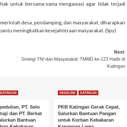
hak untuk bersama-sama mengawasi agar tidak terjadi
emerintah desa, pendamping, dan masyarakat, diharapkan
GUNUNG MAS
HEADLINE
HUKUM & KRIMINAL
bantu meningkatkan kesejahteraan masyarakat. (Spy)
KALIMANTAN TENGAH
Polres Gunung Mas Amankan Ibada
Kenaikan Yesus Kristus di Sembilan
Next:
Kecamatan
Sinergi TNI dan Masyarakat: TMMD ke-123 Hadir di
Congki01
14 Mei 2026
Katingan
KATINGAN
HEADLINE
KATINGAN
edulian, PT. Selo
PKB Katingan Gerak Cepat,
iaji dan PT. Berkat
Salurkan Bantuan Pangan
alurkan Bantuan
untuk Korban Kebakaran
rban Kebakaran
Kasongan Lama