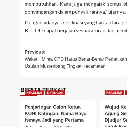
membutuhkan. Kami juga mengajak semua pi
penyimpangan dalam penyalurannya,” ujarnya.
Dengan adanya koordinasi yang baik antara p
BLT-DD dapat berjalan sesuai aturan dan mem
Post
Previous:
Waket II Minta OPD Harus Benar-Benar Perhatikan
navigation
Usulan Musrenbang Tingkat Kecamatan
BERITA TERKAIT
HEADLINE
KATINGAN
HEADLINE
Penjaringan Calon Ketua
Wujud Kep
KONI Katingan, Nama Bayu
Agung Set
Ismaya Jadi yang Pertama
Djudjur S
untuk Ko