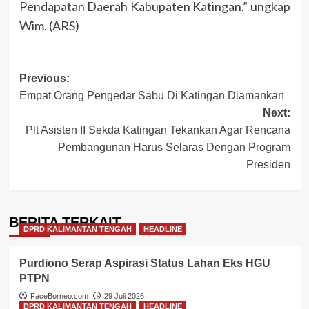
Pendapatan Daerah Kabupaten Katingan,” ungkap
Wim. (ARS)
Post
Previous:
Empat Orang Pengedar Sabu Di Katingan Diamankan
navigation
Next:
Plt Asisten II Sekda Katingan Tekankan Agar Rencana
Pembangunan Harus Selaras Dengan Program
Presiden
BERITA TERKAIT
DPRD KALIMANTAN TENGAH
HEADLINE
Purdiono Serap Aspirasi Status Lahan Eks HGU
PTPN
FaceBorneo.com
29 Juli 2026
DPRD KALIMANTAN TENGAH
HEADLINE