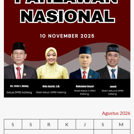
Agustus 2026
S
S
R
K
J
S
M