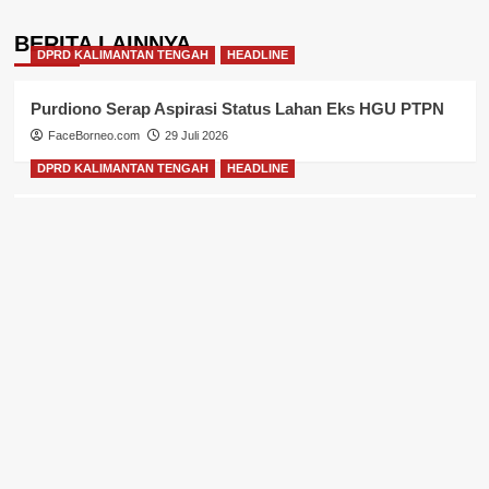
BERITA LAINNYA
DPRD KALIMANTAN TENGAH
HEADLINE
Purdiono Serap Aspirasi Status Lahan Eks HGU PTPN
FaceBorneo.com
29 Juli 2026
DPRD KALIMANTAN TENGAH
HEADLINE
Sugiyarto Tekankan Pengawasan Pembatasan Media
Sosial Remaja
FaceBorneo.com
29 Juli 2026
DPRD KALIMANTAN TENGAH
HEADLINE
Yohannes Freddy Ering Siapkan RDP Bahas Formasi
Guru
FaceBorneo.com
29 Juli 2026
DPRD KALIMANTAN TENGAH
HEADLINE