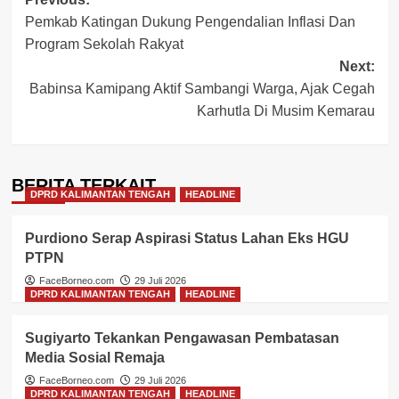
Post
Pemkab Katingan Dukung Pengendalian Inflasi Dan
navigation
Program Sekolah Rakyat
Next:
Babinsa Kamipang Aktif Sambangi Warga, Ajak Cegah
Karhutla Di Musim Kemarau
BERITA TERKAIT
DPRD KALIMANTAN TENGAH
HEADLINE
Purdiono Serap Aspirasi Status Lahan Eks HGU
PTPN
FaceBorneo.com
29 Juli 2026
DPRD KALIMANTAN TENGAH
HEADLINE
Sugiyarto Tekankan Pengawasan Pembatasan
Media Sosial Remaja
FaceBorneo.com
29 Juli 2026
DPRD KALIMANTAN TENGAH
HEADLINE