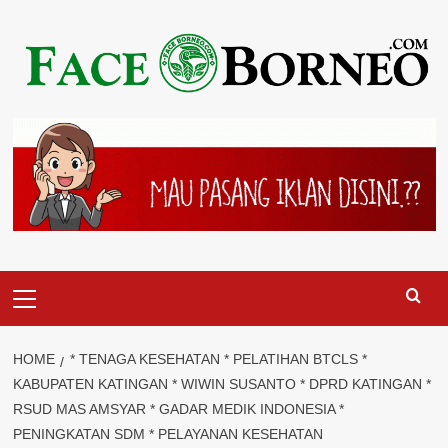
Skip
to
content
Primary
Menu
HOME
* TENAGA KESEHATAN * PELATIHAN BTCLS *
KABUPATEN KATINGAN * WIWIN SUSANTO * DPRD KATINGAN *
RSUD MAS AMSYAR * GADAR MEDIK INDONESIA *
PENINGKATAN SDM * PELAYANAN KESEHATAN