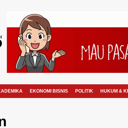
KADEMIKA
EKONOMI BISNIS
POLITIK
HUKUM & K
n