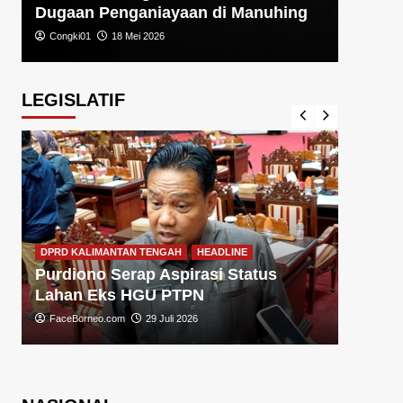
Dugaan Penganiayaan di Manuhing
Congki01
18 Mei 2026
LEGISLATIF
DPRD KA
DPRD KALIMANTAN TENGAH
HEADLINE
Sugiy
Purdiono Serap Aspirasi Status
Pemba
Lahan Eks HGU PTPN
FaceBo
FaceBorneo.com
29 Juli 2026