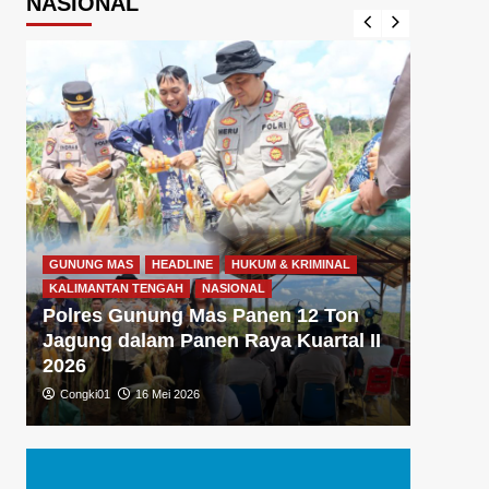
NASIONAL
GUNUNG MAS
HEADLINE
HUKUM & KRIMINAL
GUNUNG
KALIMANTAN TENGAH
NASIONAL
KALIMA
Polres Gunung Mas Panen 12 Ton
Polre
Jagung dalam Panen Raya Kuartal II
Gizi 
2026
Dukun
Congki01
16 Mei 2026
Congki0