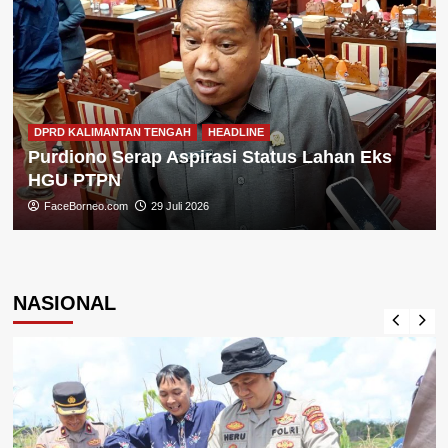
DPRD KALIMANTAN TENGAH
HEADLINE
Purdiono Serap Aspirasi Status Lahan Eks
HGU PTPN
FaceBorneo.com
29 Juli 2026
NASIONAL