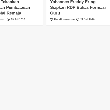
 Tekankan
Yohannes Freddy Ering
an Pembatasan
Siapkan RDP Bahas Formasi
ial Remaja
Guru
.com
29 Juli 2026
FaceBorneo.com
29 Juli 2026
DPRD KALIMANTAN TENGAH
HEADLINE
Faridawaty Serap Aspirasi
Pemberdayaan Perempuan dan
Infrastruktur
FaceBorneo.com
28 Juli 2026