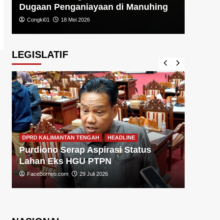
Dugaan Penganiayaan di Manuhing
Congki01
18 Mei 2026
LEGISLATIF
DPRD KA
DPRD KALIMANTAN TENGAH
HEADLINE
Sugiy
Purdiono Serap Aspirasi Status
Pemba
Lahan Eks HGU PTPN
FaceBo
FaceBorneo.com
29 Juli 2026