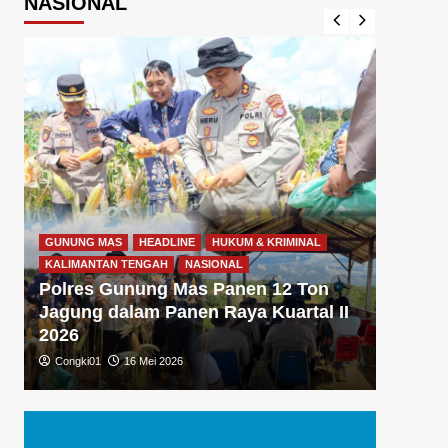
NASIONAL
GUNUNG MAS
HEADLINE
HUKUM & KRIMINAL
GUNUNG
KALIMANTAN TENGAH
NASIONAL
KALIMA
Polres Gunung Mas Panen 12 Ton
Polre
Jagung dalam Panen Raya Kuartal II
Gizi 
2026
Dukun
Congki01
16 Mei 2026
Congki0