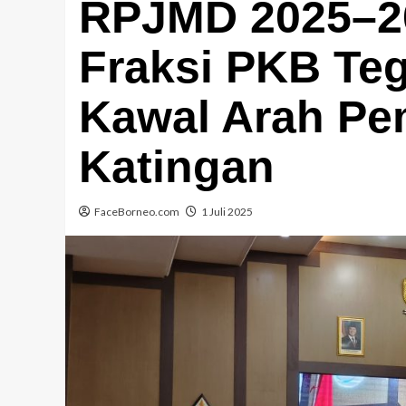
RPJMD 2025–20
Fraksi PKB Te
Kawal Arah P
Katingan
FaceBorneo.com
1 Juli 2025