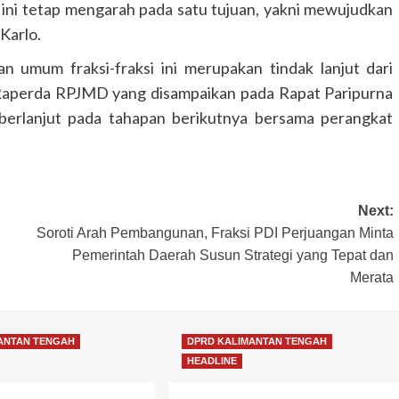
 ini tetap mengarah pada satu tujuan, yakni mewujudkan
Karlo.
 umum fraksi-fraksi ini merupakan tindak lanjut dari
GUNUNG MAS
HEADLINE
HUKUM & KRIMINAL
 Raperda RPJMD yang disampaikan pada Rapat Paripurna
KALIMANTAN TENGAH
berlanjut pada tahapan berikutnya bersama perangkat
Polres Gunung Mas Amankan Ibada
Kenaikan Yesus Kristus di Sembilan
Kecamatan
Congki01
14 Mei 2026
Next:
Soroti Arah Pembangunan, Fraksi PDI Perjuangan Minta
Pemerintah Daerah Susun Strategi yang Tepat dan
Merata
ANTAN TENGAH
DPRD KALIMANTAN TENGAH
HEADLINE