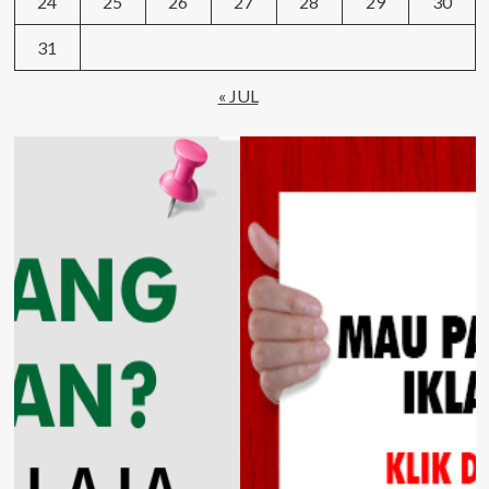
24
25
26
27
28
29
30
31
« JUL