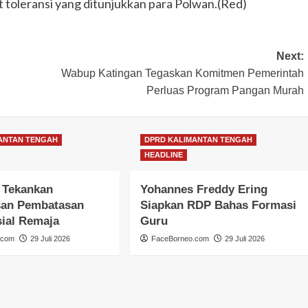
 toleransi yang ditunjukkan para Polwan.(Red)
Next:
GUNUNG MAS
HEADLINE
HUKUM & KRIMINAL
Wabup Katingan Tegaskan Komitmen Pemerintah
KALIMANTAN TENGAH
Perluas Program Pangan Murah
Polres Gunung Mas Amankan Ibada
Kenaikan Yesus Kristus di Sembilan
Kecamatan
ANTAN TENGAH
DPRD KALIMANTAN TENGAH
Congki01
14 Mei 2026
HEADLINE
 Tekankan
Yohannes Freddy Ering
an Pembatasan
Siapkan RDP Bahas Formasi
ial Remaja
Guru
.com
29 Juli 2026
FaceBorneo.com
29 Juli 2026