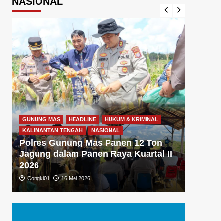
NASIONAL
GUNUNG MAS
HEADLINE
HUKUM & KRIMINAL
GUNUNG
KALIMANTAN TENGAH
NASIONAL
KALIMA
Polres Gunung Mas Panen 12 Ton
Polre
Jagung dalam Panen Raya Kuartal II
Gizi 
2026
Dukun
Congki01
16 Mei 2026
Congki0