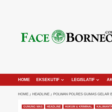
Skip
to
content
HOME
EKSEKUTIF
LEGISLATIF
A
HOME
HEADLINE
POLWAN POLRES GUMAS GELAR BH
GUNUNG MAS
HEADLINE
HUKUM & KRIMINAL
KALIMANT