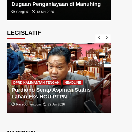
Dugaan Penganiayaan di Manuhing
Congki01
18 Mei 2026
LEGISLATIF
DPRD KA
DPRD KALIMANTAN TENGAH
HEADLINE
Sugiy
Purdiono Serap Aspirasi Status
Pemba
Lahan Eks HGU PTPN
FaceBo
FaceBorneo.com
29 Juli 2026