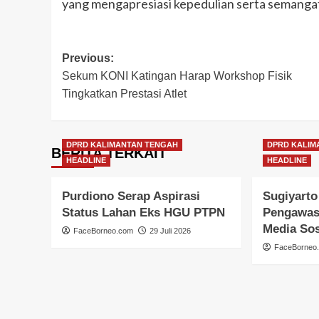
yang mengapresiasi kepedulian serta semangat
Post
Previous:
Sekum KONI Katingan Harap Workshop Fisik
navigation
Tingkatkan Prestasi Atlet
DPRD KALIMANTAN TENGAH
DPRD KALIM
BERITA TERKAIT
HEADLINE
HEADLINE
Purdiono Serap Aspirasi
Sugiyarto
Status Lahan Eks HGU PTPN
Pengawas
Media Sos
FaceBorneo.com
29 Juli 2026
FaceBorneo