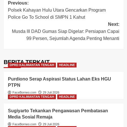
Post
Previous:
Polsek Kahayan Hulu Utara Gencarkan Program
navigation
Police Go To School di SMPN 1 Kahut
Next:
Musda III DAD Gumas Siap Digelar: Persiapan Capai
99 Persen, Sejumlah Agenda Penting Menanti
BERITA TERKAIT
DPRD KALIMANTAN TENGAH
HEADLINE
Purdiono Serap Aspirasi Status Lahan Eks HGU
PTPN
FaceBorneo.com
29 Juli 2026
DPRD KALIMANTAN TENGAH
HEADLINE
Sugiyarto Tekankan Pengawasan Pembatasan
Media Sosial Remaja
FaceBorneo.com
29 Juli 2026