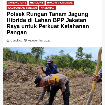
GUNUNG MAS
HEADLINE
HUKUM & KRIMINAL
KALIMANTAN TENGAH
NASIONAL
Polsek Rungan Tanam Jagung
Hibrida di Lahan BPP Jakatan
Raya untuk Perkuat Ketahanan
Pangan
Congki01
9 Desember 2025