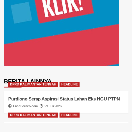
BERITA LAINNYA
DPRD KALIMANTAN TENGAH
HEADLINE
Purdiono Serap Aspirasi Status Lahan Eks HGU PTPN
FaceBorneo.com
29 Juli 2026
DPRD KALIMANTAN TENGAH
HEADLINE
Sugiyarto Tekankan Pengawasan Pembatasan Media