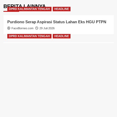
BERITA LAINNYA
DPRD KALIMANTAN TENGAH
HEADLINE
Purdiono Serap Aspirasi Status Lahan Eks HGU PTPN
FaceBorneo.com
29 Juli 2026
DPRD KALIMANTAN TENGAH
HEADLINE
Sugiyarto Tekankan Pengawasan Pembatasan Media
Sosial Remaja
FaceBorneo.com
29 Juli 2026
DPRD KALIMANTAN TENGAH
HEADLINE
Yohannes Freddy Ering Siapkan RDP Bahas Formasi
Guru
FaceBorneo.com
29 Juli 2026
DPRD KALIMANTAN TENGAH
HEADLINE
Faridawaty Serap Aspirasi Pengembangan IAKN