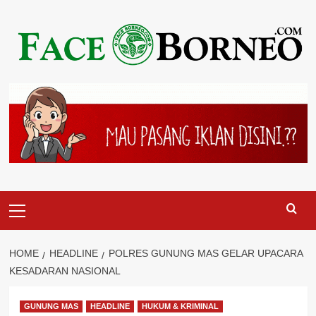
Skip
to
content
Primary
Menu
HOME
HEADLINE
POLRES GUNUNG MAS GELAR UPACARA
KESADARAN NASIONAL
GUNUNG MAS
HEADLINE
HUKUM & KRIMINAL