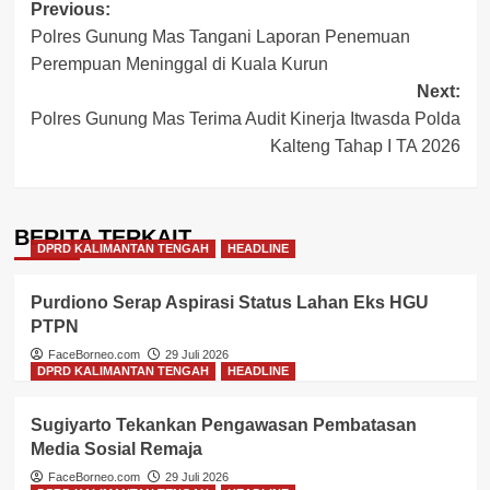
Post
Previous:
Polres Gunung Mas Tangani Laporan Penemuan
navigation
Perempuan Meninggal di Kuala Kurun
Next:
Polres Gunung Mas Terima Audit Kinerja Itwasda Polda
Kalteng Tahap I TA 2026
BERITA TERKAIT
DPRD KALIMANTAN TENGAH
HEADLINE
Purdiono Serap Aspirasi Status Lahan Eks HGU
PTPN
FaceBorneo.com
29 Juli 2026
DPRD KALIMANTAN TENGAH
HEADLINE
Sugiyarto Tekankan Pengawasan Pembatasan
Media Sosial Remaja
FaceBorneo.com
29 Juli 2026