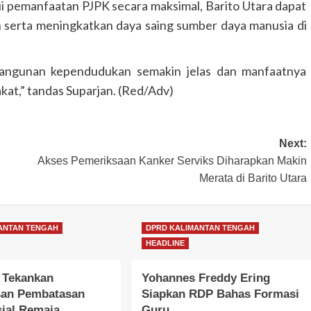
 pemanfaatan PJPK secara maksimal, Barito Utara dapat
erta meningkatkan daya saing sumber daya manusia di
bangunan kependudukan semakin jelas dan manfaatnya
kat,” tandas Suparjan. (Red/Adv)
Next:
Akses Pemeriksaan Kanker Serviks Diharapkan Makin
Merata di Barito Utara
DPRD KALIMANTAN TENGAH
HEADLINE
Faridawaty Serap Aspirasi
Pemberdayaan Perempuan dan
ANTAN TENGAH
DPRD KALIMANTAN TENGAH
HEADLINE
Infrastruktur
FaceBorneo.com
28 Juli 2026
 Tekankan
Yohannes Freddy Ering
an Pembatasan
Siapkan RDP Bahas Formasi
ial Remaja
Guru