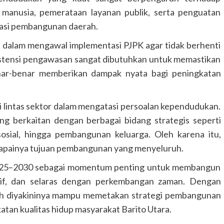
 manusia, pemerataan layanan publik, serta penguatan
dasi pembangunan daerah.
D dalam mengawal implementasi PJPK agar tidak berhenti
GUNUNG MAS
HEADLINE
HUKUM & KRIMINAL
sistensi pengawasan sangat dibutuhkan untuk memastikan
KALIMANTAN TENGAH
Polres Gunung Mas Amankan Ibada
nar-benar memberikan dampak nyata bagi peningkatan
Kenaikan Yesus Kristus di Sembilan
Kecamatan
i lintas sektor dalam mengatasi persoalan kependudukan.
Congki01
14 Mei 2026
ng berkaitan dengan berbagai bidang strategis seperti
osial, hingga pembangunan keluarga. Oleh karena itu,
ercapainya tujuan pembangunan yang menyeluruh.
2025–2030 sebagai momentum penting untuk membangun
tif, dan selaras dengan perkembangan zaman. Dengan
ah diyakininya mampu memetakan strategi pembangunan
atan kualitas hidup masyarakat Barito Utara.