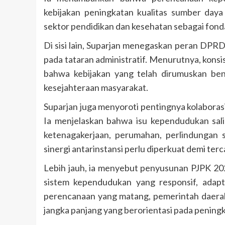
kebijakan peningkatan kualitas sumber daya
sektor pendidikan dan kesehatan sebagai fon
Di sisi lain, Suparjan menegaskan peran DPR
pada tataran administratif. Menurutnya, kon
bahwa kebijakan yang telah dirumuskan be
kesejahteraan masyarakat.
Suparjan juga menyoroti pentingnya kolaboras
Ia menjelaskan bahwa isu kependudukan sali
ketenagakerjaan, perumahan, perlindungan s
sinergi antarinstansi perlu diperkuat demi t
Lebih jauh, ia menyebut penyusunan PJPK 
sistem kependudukan yang responsif, adap
perencanaan yang matang, pemerintah daer
jangka panjang yang berorientasi pada peningk