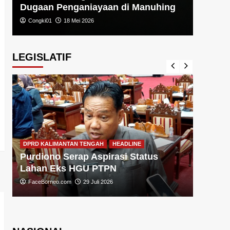
Dugaan Penganiayaan di Manuhing
Congki01
18 Mei 2026
LEGISLATIF
DPRD KA
DPRD KALIMANTAN TENGAH
HEADLINE
Sugiy
Purdiono Serap Aspirasi Status
Pemba
Lahan Eks HGU PTPN
FaceBo
FaceBorneo.com
29 Juli 2026