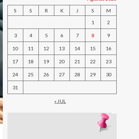
S
S
R
K
J
S
M
1
2
3
4
5
6
7
8
9
10
11
12
13
14
15
16
17
18
19
20
21
22
23
24
25
26
27
28
29
30
31
« JUL