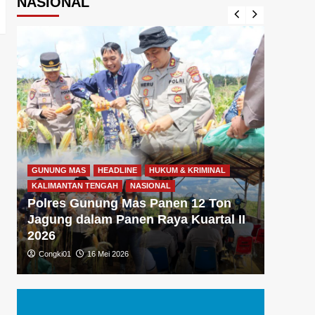
NASIONAL
GUNUNG MAS
HEADLINE
HUKUM & KRIMINAL
GUNUNG
KALIMANTAN TENGAH
NASIONAL
KALIMA
Polres Gunung Mas Panen 12 Ton
Polre
Jagung dalam Panen Raya Kuartal II
Gizi 
2026
Dukun
Congki01
16 Mei 2026
Congki0