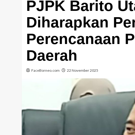
PJPK Barito U
Diharapkan Pe
Perencanaan 
Daerah
FaceBorneo.com
22 November 2025