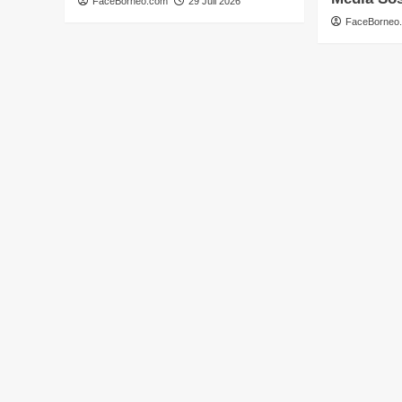
FaceBorneo.com
29 Juli 2026
FaceBorneo