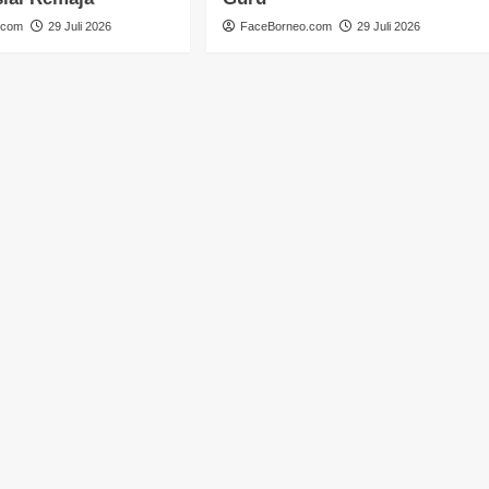
.com
29 Juli 2026
FaceBorneo.com
29 Juli 2026
GUNUNG MAS
HEADLINE
HUKUM & KRIMINAL
KALIMANTAN TENGAH
NASIONAL
Wakapolres Gunung Mas Hadiri
Upacara Hardiknas 2026
Congki01
4 Mei 2026