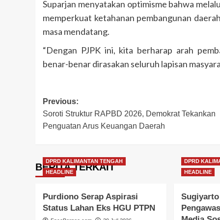
Suparjan menyatakan optimisme bahwa melalui
memperkuat ketahanan pembangunan daerah s
masa mendatang.
“Dengan PJPK ini, kita berharap arah pem
benar-benar dirasakan seluruh lapisan masyara
Post
Previous:
Soroti Struktur RAPBD 2026, Demokrat Tekankan
navigation
Penguatan Arus Keuangan Daerah
DPRD KALIMANTAN TENGAH
DPRD KALIM
BERITA TERKAIT
HEADLINE
HEADLINE
Purdiono Serap Aspirasi
Sugiyarto
Status Lahan Eks HGU PTPN
Pengawas
Media Sos