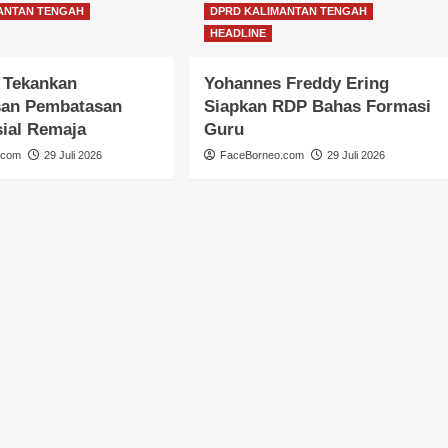
ANTAN TENGAH
DPRD KALIMANTAN TENGAH
HEADLINE
 Tekankan
Yohannes Freddy Ering
an Pembatasan
Siapkan RDP Bahas Formasi
ial Remaja
Guru
.com
29 Juli 2026
FaceBorneo.com
29 Juli 2026
DPRD KALIMANTAN TENGAH
HEADLINE
Faridawaty Serap Aspirasi
Pemberdayaan Perempuan dan
Infrastruktur
FaceBorneo.com
28 Juli 2026