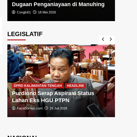
Dugaan Penganiayaan di Manuhing
Congki01
18 Mei 2026
LEGISLATIF
DPRD KA
DPRD KALIMANTAN TENGAH
HEADLINE
Sugiy
Purdiono Serap Aspirasi Status
Pemba
Lahan Eks HGU PTPN
FaceBo
FaceBorneo.com
29 Juli 2026