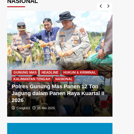
NASIONAL
GUNUNG MAS
HEADLINE
HUKUM & KRIMINAL
GUNUNG
KALIMANTAN TENGAH
NASIONAL
KALIMA
Polres Gunung Mas Panen 12 Ton
Polre
Jagung dalam Panen Raya Kuartal II
Gizi 
2026
Dukun
Congki01
16 Mei 2026
Congki0