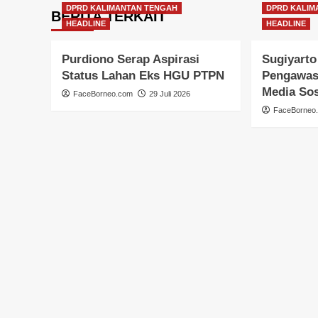
DPRD KALIMANTAN TENGAH
DPRD KALIM
BERITA TERKAIT
HEADLINE
HEADLINE
Purdiono Serap Aspirasi
Sugiyarto
Status Lahan Eks HGU PTPN
Pengawas
Media Sos
FaceBorneo.com
29 Juli 2026
FaceBorneo