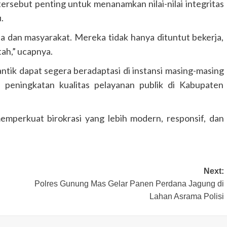
rsebut penting untuk menanamkan nilai-nilai integritas
.
ja dan masyarakat. Mereka tidak hanya dituntut bekerja,
GUNUNG MAS
HEADLINE
HUKUM & KRIMINAL
ah,” ucapnya.
KALIMANTAN TENGAH
ntik dapat segera beradaptasi di instansi masing-masing
Polres Gunung Mas Amankan Ibada
Kenaikan Yesus Kristus di Sembilan
p peningkatan kualitas pelayanan publik di Kabupaten
Kecamatan
Congki01
14 Mei 2026
emperkuat birokrasi yang lebih modern, responsif, dan
Next:
Polres Gunung Mas Gelar Panen Perdana Jagung di
Lahan Asrama Polisi