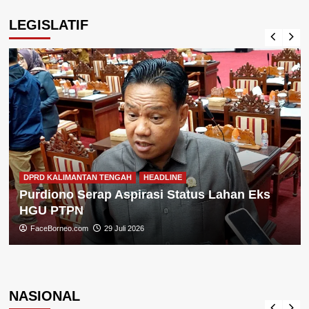
LEGISLATIF
DPRD KALIMANTAN TENGAH
HEADLINE
Purdiono Serap Aspirasi Status Lahan Eks
HGU PTPN
FaceBorneo.com
29 Juli 2026
NASIONAL