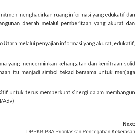
itmen menghadirkan ruang informasi yang edukatif dan
angunan daerah melalui pemberitaan yang akurat dan
GUNUNG MAS
HEADLINE
HUKUM & KRIMINAL
KALIMANTAN TENGAH
o Utara melalui penyajian informasi yang akurat, edukatif,
Polres Gunung Mas Amankan Ibada
Kenaikan Yesus Kristus di Sembilan
Kecamatan
sama yang mencerminkan kehangatan dan kemitraan solid
Congki01
14 Mei 2026
maan itu menjadi simbol tekad bersama untuk menjaga
sitif untuk terus memperkuat sinergi dalam membangun
d/Adv)
Next:
DPPKB-P3A Prioritaskan Pencegahan Kekerasan