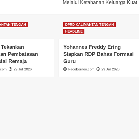
Melalui Ketahanan Keluarga Kuat
ANTAN TENGAH
DPRD KALIMANTAN TENGAH
HEADLINE
 Tekankan
Yohannes Freddy Ering
an Pembatasan
Siapkan RDP Bahas Formasi
ial Remaja
Guru
.com
29 Juli 2026
FaceBorneo.com
29 Juli 2026
DPRD KALIMANTAN TENGAH
HEADLINE
Faridawaty Serap Aspirasi
Pemberdayaan Perempuan dan
Infrastruktur
FaceBorneo.com
28 Juli 2026