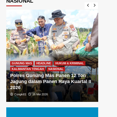
NASIONAL
GUNUNG MAS
HEADLINE
HUKUM & KRIMINAL
GUNUNG
KALIMANTAN TENGAH
NASIONAL
KALIMA
Polres Gunung Mas Panen 12 Ton
Polre
Jagung dalam Panen Raya Kuartal II
Gizi 
2026
Dukun
Congki01
16 Mei 2026
Congki0