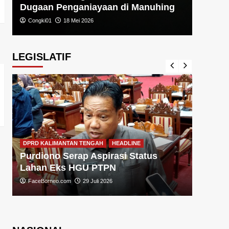
Dugaan Penganiayaan di Manuhing
Congki01
18 Mei 2026
LEGISLATIF
DPRD KA
DPRD KALIMANTAN TENGAH
HEADLINE
Sugiy
Purdiono Serap Aspirasi Status
Pemba
Lahan Eks HGU PTPN
FaceBo
FaceBorneo.com
29 Juli 2026