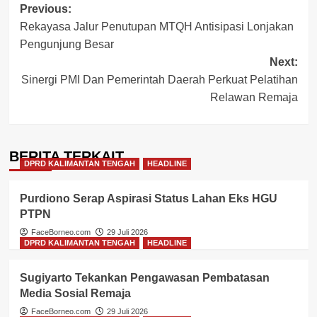
Post
Previous:
Rekayasa Jalur Penutupan MTQH Antisipasi Lonjakan
navigation
Pengunjung Besar
Next:
Sinergi PMI Dan Pemerintah Daerah Perkuat Pelatihan
Relawan Remaja
BERITA TERKAIT
DPRD KALIMANTAN TENGAH
HEADLINE
Purdiono Serap Aspirasi Status Lahan Eks HGU
PTPN
FaceBorneo.com
29 Juli 2026
DPRD KALIMANTAN TENGAH
HEADLINE
Sugiyarto Tekankan Pengawasan Pembatasan
Media Sosial Remaja
FaceBorneo.com
29 Juli 2026