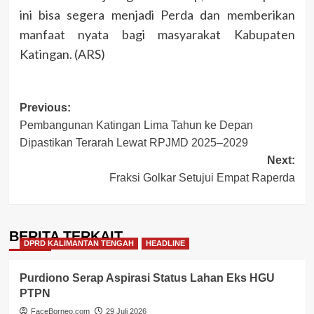
ini bisa segera menjadi Perda dan memberikan
manfaat nyata bagi masyarakat Kabupaten
Katingan. (ARS)
Post
Previous:
Pembangunan Katingan Lima Tahun ke Depan
navigation
Dipastikan Terarah Lewat RPJMD 2025–2029
Next:
Fraksi Golkar Setujui Empat Raperda
BERITA TERKAIT
DPRD KALIMANTAN TENGAH
HEADLINE
Purdiono Serap Aspirasi Status Lahan Eks HGU
PTPN
FaceBorneo.com
29 Juli 2026