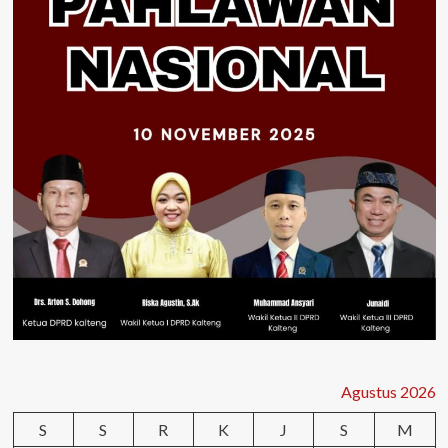
Agustus 2026
S
S
R
K
J
S
M