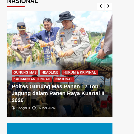
NASIONAL
GUNUNG MAS
HEADLINE
HUKUM & KRIMINAL
GUNUNG
KALIMANTAN TENGAH
NASIONAL
KALIMA
Polres Gunung Mas Panen 12 Ton
Polre
Jagung dalam Panen Raya Kuartal II
Gizi 
2026
Dukun
Congki01
16 Mei 2026
Congki0