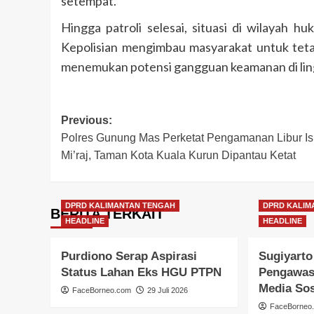
setempat.
Hingga patroli selesai, situasi di wilayah
Kepolisian mengimbau masyarakat untuk tet
menemukan potensi gangguan keamanan di lin
Post
Previous:
Polres Gunung Mas Perketat Pengamanan Libur Is
navigation
Mi’raj, Taman Kota Kuala Kurun Dipantau Ketat
DPRD KALIMANTAN TENGAH
DPRD KALIM
BERITA TERKAIT
HEADLINE
HEADLINE
Purdiono Serap Aspirasi
Sugiyarto
Status Lahan Eks HGU PTPN
Pengawas
Media Sos
FaceBorneo.com
29 Juli 2026
FaceBorneo