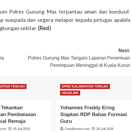
 hukum Polres Gunung Mas terpantau aman dan kondusif.
ap waspada dan segera melapor kepada petugas apabila
gkungan sekitar.
(Red)
GUNUNG MAS
HEADLINE
HUKUM & KRIMINAL
KALIMANTAN TENGAH
Polres Gunung Mas Amankan Ibada
Kenaikan Yesus Kristus di Sembilan
Next:
Kecamatan
ra
Polres Gunung Mas Tangani Laporan Penemuan
Congki01
14 Mei 2026
Perempuan Meninggal di Kuala Kurun
ANTAN TENGAH
DPRD KALIMANTAN TENGAH
HEADLINE
 Tekankan
Yohannes Freddy Ering
an Pembatasan
Siapkan RDP Bahas Formasi
ial Remaja
Guru
.com
29 Juli 2026
FaceBorneo.com
29 Juli 2026