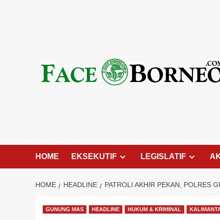
Skip
to
content
HOME
EKSEKUTIF
LEGISLATIF
A
HOME
HEADLINE
PATROLI AKHIR PEKAN, POLRES 
GUNUNG MAS
HEADLINE
HUKUM & KRIMINAL
KALIMANT