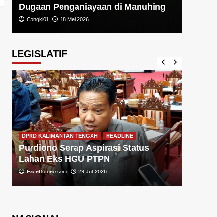
Dugaan Penganiayaan di Manuhing
Congki01
18 Mei 2026
LEGISLATIF
DPRD KA
DPRD KALIMANTAN TENGAH
HEADLINE
Sugiy
Purdiono Serap Aspirasi Status
Pemba
Lahan Eks HGU PTPN
FaceBo
FaceBorneo.com
29 Juli 2026