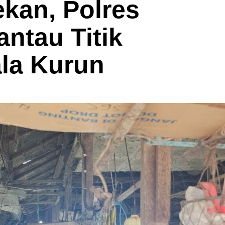
ekan, Polres
ntau Titik
la Kurun