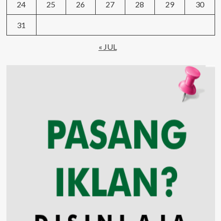
24
25
26
27
28
29
30
31
« JUL