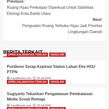
Post
Previous:
Ruang Hijau Perkotaan Diperkuat Untuk Stabilitas
navigation
Ekologi Kota Barito Utara
Next:
Penguatan Ruang Terbuka Hijau Jadi Prioritas
Lingkungan Daerah
BERITA TERKAIT
DPRD KALIMANTAN TENGAH
HEADLINE
Purdiono Serap Aspirasi Status Lahan Eks HGU
PTPN
FaceBorneo.com
29 Juli 2026
DPRD KALIMANTAN TENGAH
HEADLINE
Sugiyarto Tekankan Pengawasan Pembatasan
Media Sosial Remaja
FaceBorneo.com
29 Juli 2026