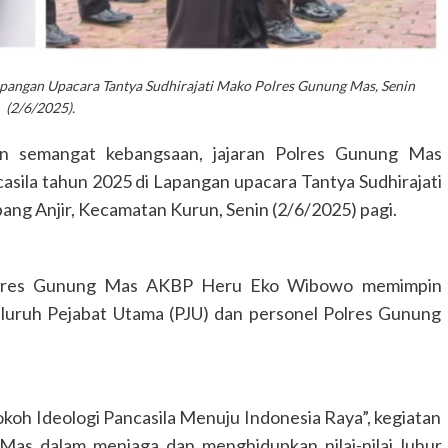
lapangan Upacara Tantya Sudhirajati Mako Polres Gunung Mas, Senin
GUNUNG MAS
HEADLINE
HUKUM & KRIMINAL
(2/6/2025).
KALIMANTAN TENGAH
Polres Gunung Mas Amankan Ibada
 semangat kebangsaan, jajaran Polres Gunung Mas
Kenaikan Yesus Kristus di Sembilan
asila tahun 2025 di Lapangan upacara Tantya Sudhirajati
Kecamatan
g Anjir, Kecamatan Kurun, Senin (2/6/2025) pagi.
Congki01
14 Mei 2026
apolres Gunung Mas AKBP Heru Eko Wibowo memimpin
seluruh Pejabat Utama (PJU) dan personel Polres Gunung
h Ideologi Pancasila Menuju Indonesia Raya”, kegiatan
Mas dalam menjaga dan menghidupkan nilai-nilai luhur