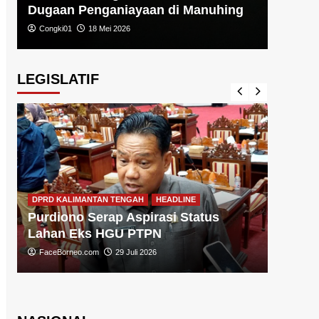
Dugaan Penganiayaan di Manuhing
Congki01
18 Mei 2026
LEGISLATIF
DPRD KA
DPRD KALIMANTAN TENGAH
HEADLINE
Sugiy
Purdiono Serap Aspirasi Status
Pemba
Lahan Eks HGU PTPN
FaceBo
FaceBorneo.com
29 Juli 2026