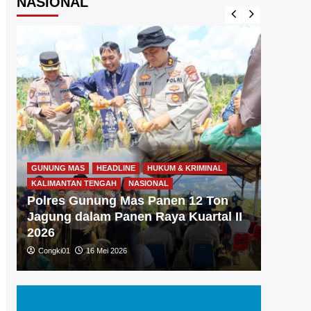
NASIONAL
GUNUNG MAS
HEADLINE
HUKUM & KRIMINAL
GUNUNG
KALIMANTAN TENGAH
NASIONAL
KALIMA
Polres Gunung Mas Panen 12 Ton
Polre
Jagung dalam Panen Raya Kuartal II
Gizi 
2026
Dukun
Congki01
16 Mei 2026
Congki0