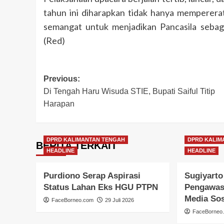
tahun ini diharapkan tidak hanya mempererat 
semangat untuk menjadikan Pancasila sebaga
(Red)
Post
Previous:
Di Tengah Haru Wisuda STIE, Bupati Saiful Titip
navigation
Harapan
DPRD KALIMANTAN TENGAH
DPRD KALIM
BERITA TERKAIT
HEADLINE
HEADLINE
Purdiono Serap Aspirasi
Sugiyarto
Status Lahan Eks HGU PTPN
Pengawas
Media Sos
FaceBorneo.com
29 Juli 2026
FaceBorneo