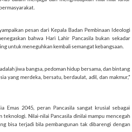
 bermasyarakat.
yampaikan pesan dari Kepala Badan Pembinaan Ideologi
 menegaskan bahwa Hari Lahir Pancasila bukan sekadar
ting untuk meneguhkan kembali semangat kebangsaan.
a adalah jiwa bangsa, pedoman hidup bersama, dan bintang
a yang merdeka, bersatu, berdaulat, adil, dan makmur,”
DPRD KALIMANTAN TENGAH
HEADLINE
Faridawaty Serap Aspirasi
Pemberdayaan Perempuan dan
Infrastruktur
ia Emas 2045, peran Pancasila sangat krusial sebagai
FaceBorneo.com
28 Juli 2026
eknologi. Nilai-nilai Pancasila dinilai mampu mencegah
g bisa terjadi bila pembangunan tak dibarengi dengan