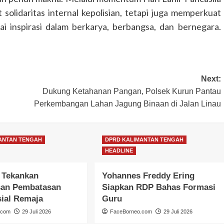
solidaritas internal kepolisian, tetapi juga memperkuat
i inspirasi dalam berkarya, berbangsa, dan bernegara.
Next:
Dukung Ketahanan Pangan, Polsek Kurun Pantau
Perkembangan Lahan Jagung Binaan di Jalan Linau
ANTAN TENGAH
DPRD KALIMANTAN TENGAH
HEADLINE
 Tekankan
Yohannes Freddy Ering
an Pembatasan
Siapkan RDP Bahas Formasi
ial Remaja
Guru
.com
29 Juli 2026
FaceBorneo.com
29 Juli 2026