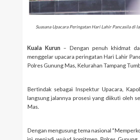
Suasana Upacara Peringatan Hari Lahir Pancasila di 
Kuala Kurun
– Dengan penuh khidmat dan
menggelar upacara peringatan Hari Lahir Panc
Polres Gunung Mas, Kelurahan Tampang Tumban
Bertindak sebagai Inspektur Upacara, K
langsung jalannya prosesi yang diikuti oleh 
Mas.
Dengan mengusung tema nasional “Memperkoko
ini menjadi wujud komitmen Polres Gunung 