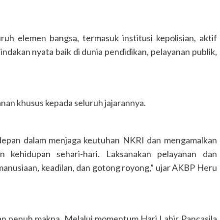
h elemen bangsa, termasuk institusi kepolisian, aktif
ndakan nyata baik di dunia pendidikan, pelayanan publik,
nan khusus kepada seluruh jajarannya.
GUNUNG MAS
HEADLINE
HUKUM & KRIMINAL
terdepan dalam menjaga keutuhan NKRI dan mengamalkan
KALIMANTAN TENGAH
NASIONAL
an kehidupan sehari-hari. Laksanakan pelayanan dan
Wakapolres Gunung Mas Hadiri
Upacara Hardiknas 2026
nusiaan, keadilan, dan gotong royong,” ujar AKBP Heru
Congki01
4 Mei 2026
 dan penuh makna. Melalui momentum Hari Lahir Pancasila