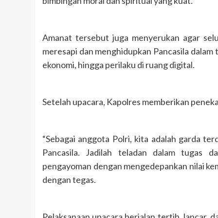
bimbingan moral dan spiritual yang kuat.
Amanat tersebut juga menyerukan agar seluru
meresapi dan menghidupkan Pancasila dalam ti
ekonomi, hingga perilaku di ruang digital.
Setelah upacara, Kapolres memberikan peneka
“Sebagai anggota Polri, kita adalah garda 
Pancasila. Jadilah teladan dalam tugas d
pengayoman dengan mengedepankan nilai kema
dengan tegas.
Pelaksanaan upacara berjalan tertib, lancar,