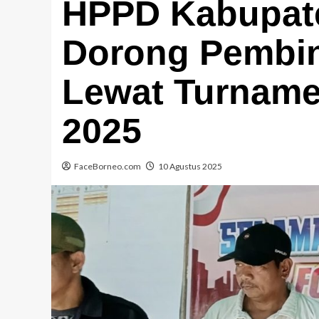
HPPD Kabupat
Dorong Pembi
Lewat Turname
2025
FaceBorneo.com
10 Agustus 2025