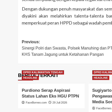
Dengan dukungan penuh masyarakat dan sem
diyakini akan melahirkan talenta-talenta
memperkuat peran HPPD sebagai wadah pembi
Post
Previous:
Sinergi Polri dan Swasta, Polsek Manuhing dan PT
navigation
KHS Tanam Jagung untuk Ketahanan Pangan
DPRD KALIMANTAN TENGAH
DPRD KALIM
BERITA TERKAIT
HEADLINE
HEADLINE
Purdiono Serap Aspirasi
Sugiyarto
Status Lahan Eks HGU PTPN
Pengawas
Media Sos
FaceBorneo.com
29 Juli 2026
FaceBorneo