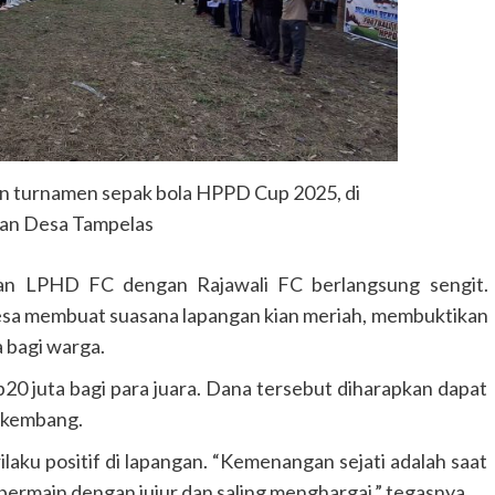
GUNUNG MAS
HEADLINE
HUKUM & KRIMINAL
KALIMANTAN TENGAH
Polres Gunung Mas Amankan Ibada
Kenaikan Yesus Kristus di Sembilan
n turnamen sepak bola HPPD Cup 2025, di
Kecamatan
an Desa Tampelas
Congki01
14 Mei 2026
n LPHD FC dengan Rajawali FC berlangsung sengit.
desa membuat suasana lapangan kian meriah, membuktikan
 bagi warga.
20 juta bagi para juara. Dana tersebut diharapkan dapat
erkembang.
ku positif di lapangan. “Kemenangan sejati adalah saat
ermain dengan jujur dan saling menghargai,” tegasnya.