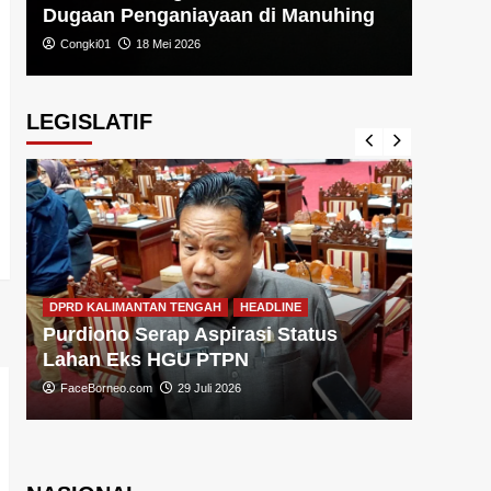
Dugaan Penganiayaan di Manuhing
Congki01
18 Mei 2026
LEGISLATIF
DPRD KA
DPRD KALIMANTAN TENGAH
HEADLINE
Sugiy
Purdiono Serap Aspirasi Status
Pemba
Lahan Eks HGU PTPN
FaceBo
FaceBorneo.com
29 Juli 2026