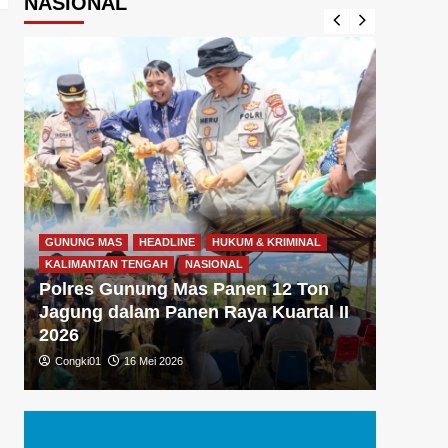
NASIONAL
GUNUNG MAS
HEADLINE
HUKUM & KRIMINAL
GUNUNG
KALIMANTAN TENGAH
NASIONAL
KALIMA
Polres Gunung Mas Panen 12 Ton
Polre
Jagung dalam Panen Raya Kuartal II
Gizi 
2026
Dukun
Congki01
16 Mei 2026
Congki0