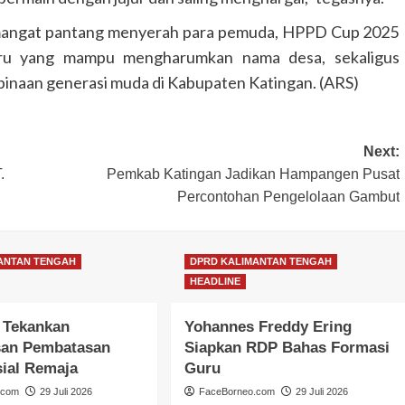
angat pantang menyerah para pemuda, HPPD Cup 2025
 baru yang mampu mengharumkan nama desa, sekaligus
naan generasi muda di Kabupaten Katingan. (ARS)
Next:
.
Pemkab Katingan Jadikan Hampangen Pusat
Percontohan Pengelolaan Gambut
DPRD KALIMANTAN TENGAH
HEADLINE
ANTAN TENGAH
DPRD KALIMANTAN TENGAH
Faridawaty Serap Aspirasi
HEADLINE
Pemberdayaan Perempuan dan
Infrastruktur
 Tekankan
Yohannes Freddy Ering
FaceBorneo.com
28 Juli 2026
an Pembatasan
Siapkan RDP Bahas Formasi
ial Remaja
Guru
.com
29 Juli 2026
FaceBorneo.com
29 Juli 2026