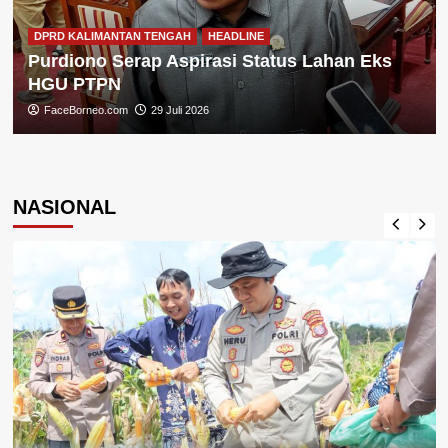
DPRD KALIMANTAN TENGAH
HEADLINE
Purdiono Serap Aspirasi Status Lahan Eks
HGU PTPN
FaceBorneo.com
29 Juli 2026
NASIONAL