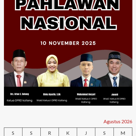
Agustus 2026
S
S
R
K
J
S
M