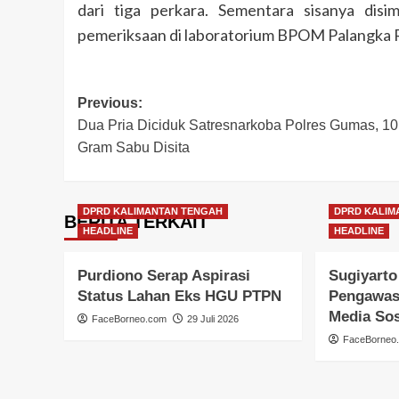
dari tiga perkara. Sementara sisanya dis
pemeriksaan di laboratorium BPOM Palangka 
Post
Previous:
Dua Pria Diciduk Satresnarkoba Polres Gumas, 10
navigation
Gram Sabu Disita
DPRD KALIMANTAN TENGAH
DPRD KALIM
BERITA TERKAIT
HEADLINE
HEADLINE
Purdiono Serap Aspirasi
Sugiyarto
Status Lahan Eks HGU PTPN
Pengawas
Media Sos
FaceBorneo.com
29 Juli 2026
FaceBorneo