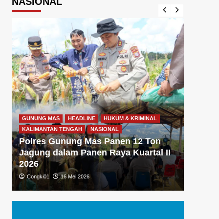
NASIONAL
GUNUNG MAS
HEADLINE
HUKUM & KRIMINAL
GUNUNG
KALIMANTAN TENGAH
NASIONAL
KALIMA
Polres Gunung Mas Panen 12 Ton
Polre
Jagung dalam Panen Raya Kuartal II
Gizi 
2026
Dukun
Congki01
16 Mei 2026
Congki0