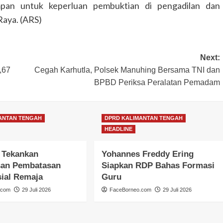
impan untuk keperluan pembuktian di pengadilan dan
Raya. (ARS)
GUNUNG MAS
HEADLINE
HUKUM & KRIMINAL
Next:
KALIMANTAN TENGAH
Polres Gunung Mas Amankan Ibada
,67
Cegah Karhutla, Polsek Manuhing Bersama TNI dan
Kenaikan Yesus Kristus di Sembilan
BPBD Periksa Peralatan Pemadam
Kecamatan
Congki01
14 Mei 2026
ANTAN TENGAH
DPRD KALIMANTAN TENGAH
HEADLINE
 Tekankan
Yohannes Freddy Ering
an Pembatasan
Siapkan RDP Bahas Formasi
ial Remaja
Guru
.com
29 Juli 2026
FaceBorneo.com
29 Juli 2026