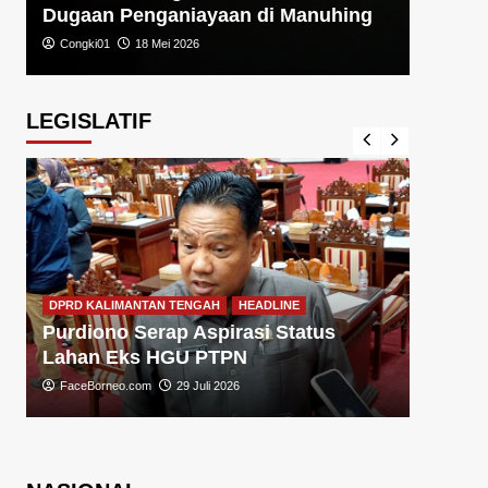
Dugaan Penganiayaan di Manuhing
Congki01
18 Mei 2026
LEGISLATIF
DPRD KA
DPRD KALIMANTAN TENGAH
HEADLINE
Sugiy
Purdiono Serap Aspirasi Status
Pemba
Lahan Eks HGU PTPN
FaceBo
FaceBorneo.com
29 Juli 2026