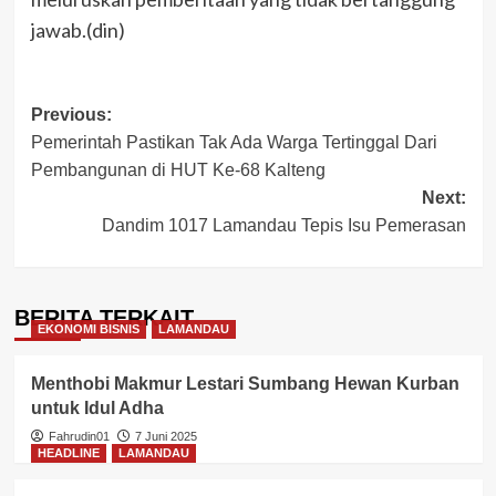
jawab.(din)
Post
Previous:
Pemerintah Pastikan Tak Ada Warga Tertinggal Dari
navigation
Pembangunan di HUT Ke-68 Kalteng
Next:
Dandim 1017 Lamandau Tepis Isu Pemerasan
BERITA TERKAIT
EKONOMI BISNIS
LAMANDAU
Menthobi Makmur Lestari Sumbang Hewan Kurban
untuk Idul Adha
Fahrudin01
7 Juni 2025
HEADLINE
LAMANDAU