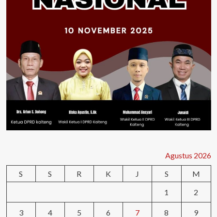
Agustus 2026
S
S
R
K
J
S
M
1
2
3
4
5
6
7
8
9