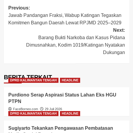
Post
Previous:
Jawab Pandangan Fraksi, Wabup Katingan Tegaskan
navigation
Komitmen Bangun Daerah Lewat RPJMD 2025–2029
Next:
Barang Bukti Narkoba dan Kasus Pidana
Dimusnahkan, Kodim 1019/Katingan Nyatakan
Dukungan
BERITA TERKAIT
DPRD KALIMANTAN TENGAH
HEADLINE
Purdiono Serap Aspirasi Status Lahan Eks HGU
PTPN
FaceBorneo.com
29 Juli 2026
DPRD KALIMANTAN TENGAH
HEADLINE
Sugiyarto Tekankan Pengawasan Pembatasan