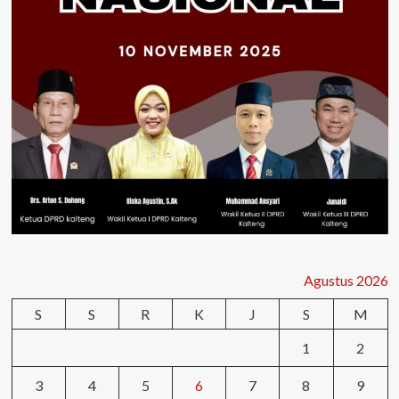
Agustus 2026
S
S
R
K
J
S
M
1
2
3
4
5
6
7
8
9