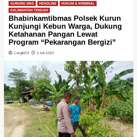
GUNUNG MAS
HEADLINE
HUKUM & KRIMINAL
KALIMANTAN TENGAH
Bhabinkamtibmas Polsek Kurun
Kunjungi Kebun Warga, Dukung
Ketahanan Pangan Lewat
Program “Pekarangan Bergizi”
Congki01
2 Juli 2025