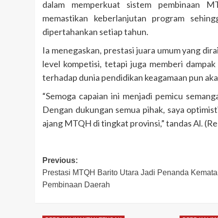
dalam memperkuat sistem pembinaan MT
memastikan keberlanjutan program sehingg
dipertahankan setiap tahun.
Ia menegaskan, prestasi juara umum yang dir
level kompetisi, tetapi juga memberi dampak
terhadap dunia pendidikan keagamaan pun akan
“Semoga capaian ini menjadi pemicu semang
Dengan dukungan semua pihak, saya optimisti
ajang MTQH di tingkat provinsi,” tandas Al. (R
Post
Previous:
Prestasi MTQH Barito Utara Jadi Penanda Kemat
navigation
Pembinaan Daerah