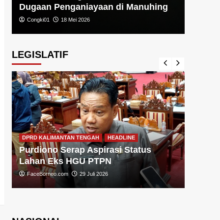
Dugaan Penganiayaan di Manuhing
Congki01
18 Mei 2026
LEGISLATIF
DPRD KA
DPRD KALIMANTAN TENGAH
HEADLINE
Sugiy
Purdiono Serap Aspirasi Status
Pemba
Lahan Eks HGU PTPN
FaceBo
FaceBorneo.com
29 Juli 2026