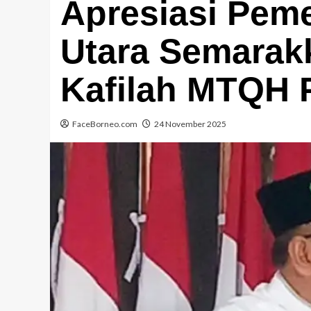
Apresiasi Peme
Utara Semarak
Kafilah MTQH P
FaceBorneo.com
24 November 2025