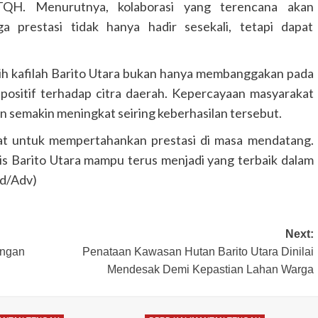
QH. Menurutnya, kolaborasi yang terencana akan
a prestasi tidak hanya hadir sesekali, tetapi dapat
aih kafilah Barito Utara bukan hanya membanggakan pada
 positif terhadap citra daerah. Kepercayaan masyarakat
 semakin meningkat seiring keberhasilan tersebut.
at untuk mempertahankan prestasi di masa mendatang.
s Barito Utara mampu terus menjadi yang terbaik dalam
ed/Adv)
DPRD KALIMANTAN TENGAH
HEADLINE
Faridawaty Serap Aspirasi
Next:
Pemberdayaan Perempuan dan
Infrastruktur
angan
Penataan Kawasan Hutan Barito Utara Dinilai
Mendesak Demi Kepastian Lahan Warga
FaceBorneo.com
28 Juli 2026