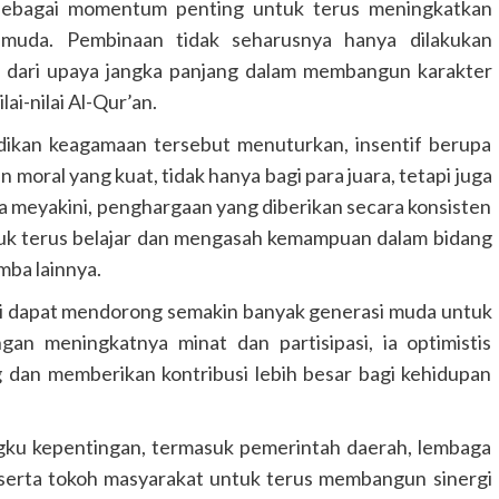
ai sebagai momentum penting untuk terus meningkatkan
 muda. Pembinaan tidak seharusnya hanya dilakukan
n dari upaya jangka panjang dalam membangun karakter
ai-nilai Al-Qur’an.
GUNUNG MAS
HEADLINE
HUKUM & KRIMINAL
KALIMANTAN TENGAH
didikan keagamaan tersebut menuturkan, insentif berupa
Polres Gunung Mas Amankan Ibada
moral yang kuat, tidak hanya bagi para juara, tetapi juga
Kenaikan Yesus Kristus di Sembilan
 Ia meyakini, penghargaan yang diberikan secara konsisten
Kecamatan
tuk terus belajar dan mengasah kemampuan dalam bidang
Congki01
14 Mei 2026
mba lainnya.
ini dapat mendorong semakin banyak generasi muda untuk
gan meningkatnya minat dan partisipasi, ia optimistis
an memberikan kontribusi lebih besar bagi kehidupan
ngku kepentingan, termasuk pemerintah daerah, lembaga
 serta tokoh masyarakat untuk terus membangun sinergi