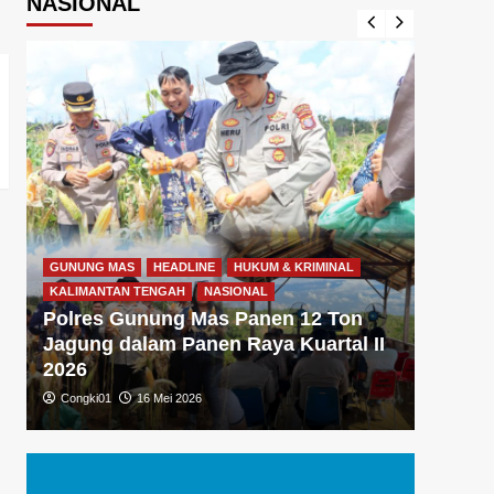
NASIONAL
GUNUNG MAS
HEADLINE
HUKUM & KRIMINAL
GUNUNG
KALIMANTAN TENGAH
NASIONAL
KALIMA
Polres Gunung Mas Panen 12 Ton
Polre
Jagung dalam Panen Raya Kuartal II
Gizi 
2026
Dukun
Congki01
16 Mei 2026
Congki0