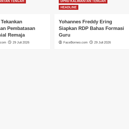
ANTAN TENGAH
DPRD KALIMANTAN TENGAH
HEADLINE
 Tekankan
Yohannes Freddy Ering
an Pembatasan
Siapkan RDP Bahas Formasi
ial Remaja
Guru
.com
29 Juli 2026
FaceBorneo.com
29 Juli 2026
GUNUNG MAS
HEADLINE
HUKUM & KRIMINAL
KALIMANTAN TENGAH
NASIONAL
Wakapolres Gunung Mas Hadiri
Upacara Hardiknas 2026
Congki01
4 Mei 2026