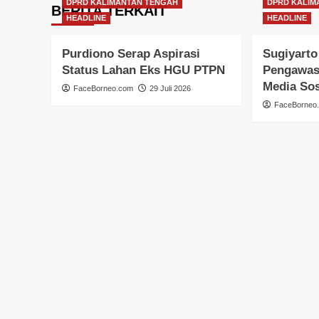
DPRD KALIMANTAN TENGAH
DPRD KALIM
BERITA TERKAIT
HEADLINE
HEADLINE
Purdiono Serap Aspirasi
Sugiyarto
Status Lahan Eks HGU PTPN
Pengawas
Media Sos
FaceBorneo.com
29 Juli 2026
FaceBorneo