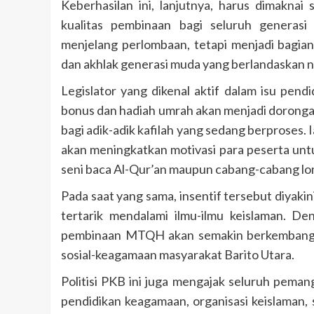
Keberhasilan ini, lanjutnya, harus dimakn
kualitas pembinaan bagi seluruh generasi
menjelang perlombaan, tetapi menjadi bagia
dan akhlak generasi muda yang berlandaskan nil
Legislator yang dikenal aktif dalam isu pen
bonus dan hadiah umrah akan menjadi dorongan 
bagi adik-adik kafilah yang sedang berproses.
akan meningkatkan motivasi para peserta un
seni baca Al-Qur’an maupun cabang-cabang lo
Pada saat yang sama, insentif tersebut diyak
tertarik mendalami ilmu-ilmu keislaman. Den
pembinaan MTQH akan semakin berkembang d
sosial-keagamaan masyarakat Barito Utara.
Politisi PKB ini juga mengajak seluruh pema
pendidikan keagamaan, organisasi keislaman,