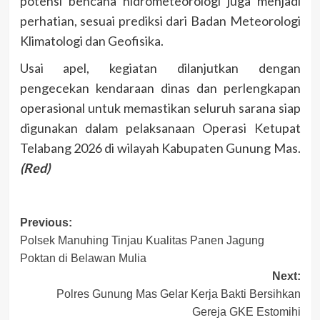
potensi bencana hidrometeorologi juga menjadi
perhatian, sesuai prediksi dari
Badan Meteorologi
Klimatologi dan Geofisika
.
Usai apel, kegiatan dilanjutkan dengan
pengecekan kendaraan dinas dan perlengkapan
operasional untuk memastikan seluruh sarana siap
digunakan dalam pelaksanaan Operasi Ketupat
Telabang 2026 di wilayah Kabupaten
Gunung Mas
.
(Red)
Post
Previous:
Polsek Manuhing Tinjau Kualitas Panen Jagung
navigation
Poktan di Belawan Mulia
Next:
Polres Gunung Mas Gelar Kerja Bakti Bersihkan
Gereja GKE Estomihi