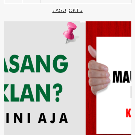
« AGU
OKT »