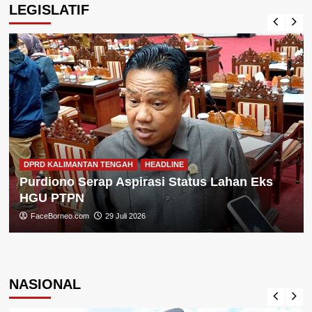
LEGISLATIF
DPRD KALIMANTAN TENGAH
HEADLINE
Purdiono Serap Aspirasi Status Lahan Eks
HGU PTPN
FaceBorneo.com
29 Juli 2026
NASIONAL