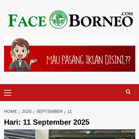
Skip
to
content
Primary
Menu
HOME
2025
SEPTEMBER
11
Hari:
11 September 2025